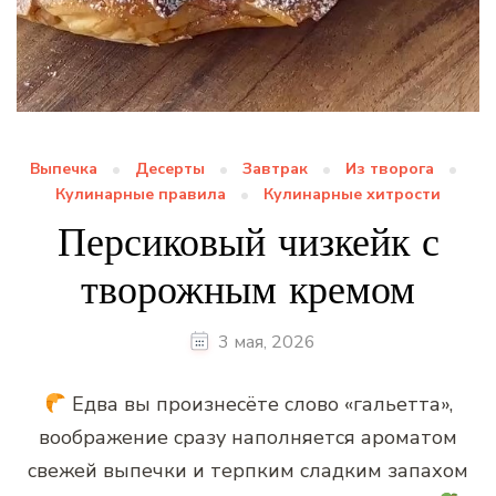
Выпечка
Десерты
Завтрак
Из творога
Кулинарные правила
Кулинарные хитрости
Персиковый чизкейк с
творожным кремом
3 мая, 2026
Едва вы произнесёте слово «гальетта»,
воображение сразу наполняется ароматом
свежей выпечки и терпким сладким запахом