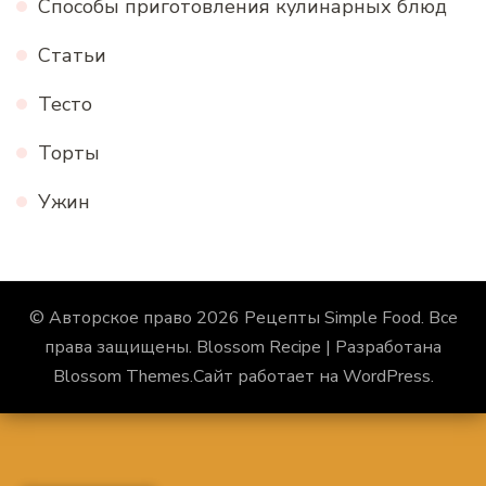
Способы приготовления кулинарных блюд
Статьи
Тесто
Торты
Ужин
© Авторское право 2026
Рецепты Simple Food
. Все
права защищены.
Blossom Recipe | Разработана
Blossom Themes
.Сайт работает на
WordPress
.