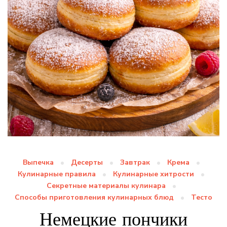
Выпечка
Десерты
Завтрак
Крема
Кулинарные правила
Кулинарные хитрости
Секретные материалы кулинара
Способы приготовления кулинарных блюд
Тесто
Немецкие пончики