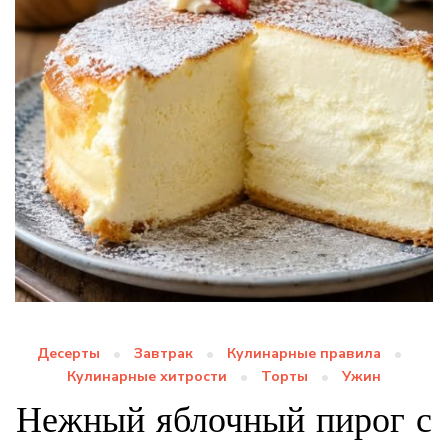
Десерты
Завтрак
Кулинарные правила
Кулинарные хитрости
Торты
Ужин
Нежный яблочный пирог с