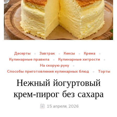
Десерты
Завтрак
Кексы
Крема
Кулинарные правила
Кулинарные хитрости
На скорую руку
Способы приготовления кулинарных блюд
Торты
Нежный йогуртовый
крем‑пирог без сахара
15 апреля, 2026