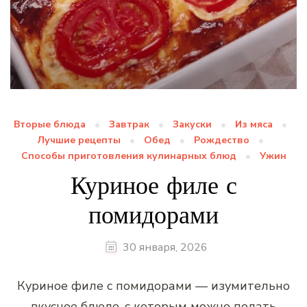
Вторые блюда
Завтрак
Закуски
Из мяса
Лучшие рецепты
Обед
Рождество
Способы приготовления кулинарных блюд
Ужин
Куриное филе с
помидорами
30 января, 2026
Куриное филе с помидорами — изумительно
вкусное блюдо, с которым можно подать