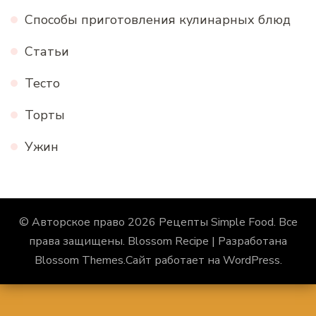
Способы приготовления кулинарных блюд
Статьи
Тесто
Торты
Ужин
© Авторское право 2026
Рецепты Simple Food
. Все
права защищены.
Blossom Recipe | Разработана
Blossom Themes
.Сайт работает на
WordPress
.