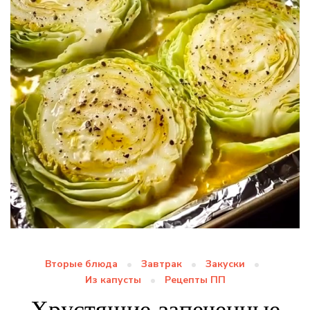
Вторые блюда
Завтрак
Закуски
Из капусты
Рецепты ПП
Хрустящие запеченные