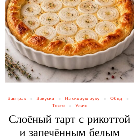
Завтрак
Закуски
На скорую руку
Обед
Тесто
Ужин
Слоёный тарт с рикоттой
и запечённым белым