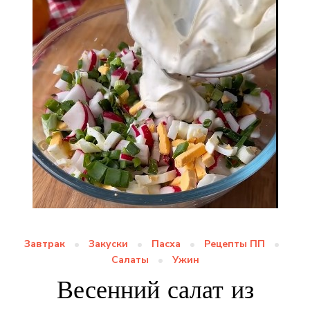
Завтрак
Закуски
Пасха
Рецепты ПП
Салаты
Ужин
Весенний салат из