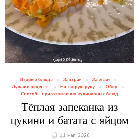
Вторые блюда
Завтрак
Закуски
Лучшие рецепты
На скорую руку
Обед
Способы приготовления кулинарных блюд
Тёплая запеканка из
цукини и батата с яйцом
11 мая, 2026