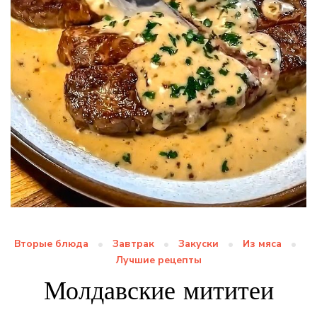
Вторые блюда
Завтрак
Закуски
Из мяса
Лучшие рецепты
Молдавские мититеи