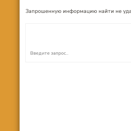
Запрошенную информацию найти не удало
Искать:
Ищите что-то?