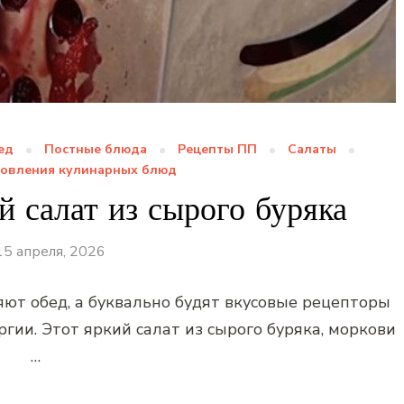
ед
Постные блюда
Рецепты ПП
Салаты
товления кулинарных блюд
 салат из сырого буряка
15 апреля, 2026
яют обед, а буквально будят вкусовые рецепторы
гии. Этот яркий салат из сырого буряка, моркови
…