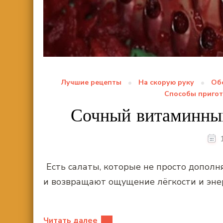
Лучшие рецепты
На скорую руку
Об
Способы приго
Сочный витаминный
Есть салаты, которые не просто дополн
и возвращают ощущение лёгкости и энер
Читать далее