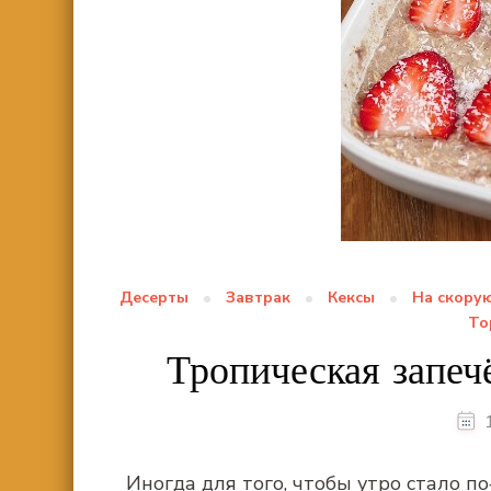
Десерты
Завтрак
Кексы
На скорую
То
Тропическая запеч
Иногда для того, чтобы утро стало п