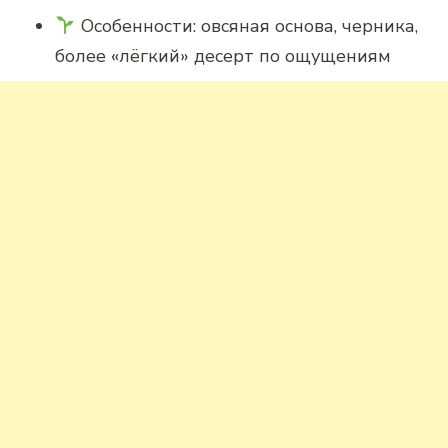
Особенности: овсяная основа, черника,
более «лёгкий» десерт по ощущениям