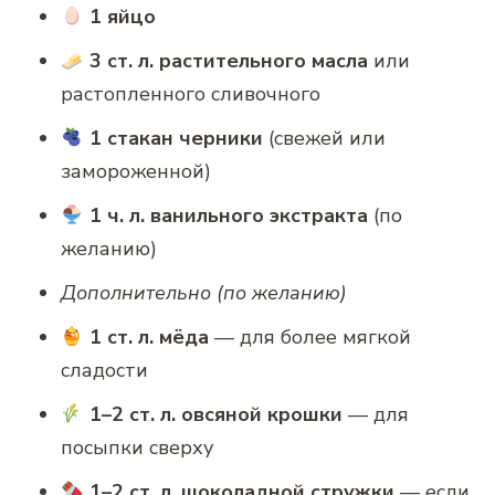
1 яйцо
3 ст. л. растительного масла
или
растопленного сливочного
1 стакан черники
(свежей или
замороженной)
1 ч. л. ванильного экстракта
(по
желанию)
Дополнительно (по желанию)
1 ст. л. мёда
— для более мягкой
сладости
1–2 ст. л. овсяной крошки
— для
посыпки сверху
1–2 ст. л. шоколадной стружки
— если