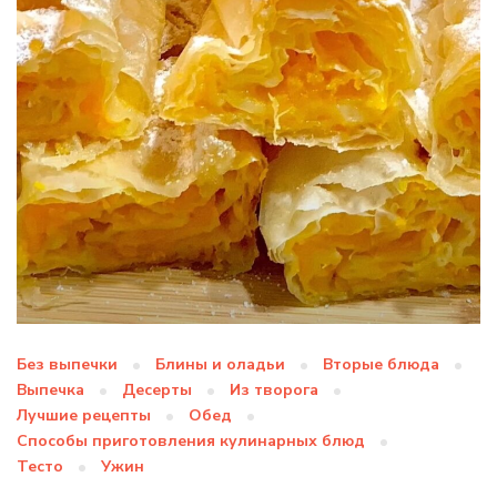
Без выпечки
Блины и оладьи
Вторые блюда
Выпечка
Десерты
Из творога
Лучшие рецепты
Обед
Способы приготовления кулинарных блюд
Тесто
Ужин