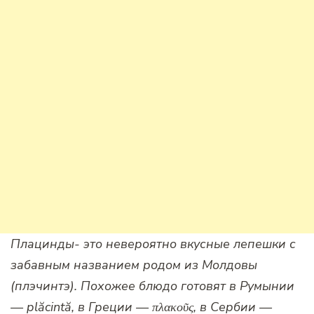
Плацинды- это невероятно вкусные лепешки с
забавным названием родом из Молдовы
(плэчинтэ). Похожее блюдо готовят в Румынии
— plăcintă, в Греции — πλακοῦς, в Сербии —